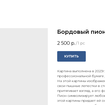
Бордовый пио
2 500
р.
/
1 pc
КУПИТЬ
Картина выполнена в 2023г
профессиональной бумаге д
На этой картины изображ
свои пышные лепестки в ст
притягивает взгляд, а его 
Пион символизирует любовь
этой картины придает ей ос