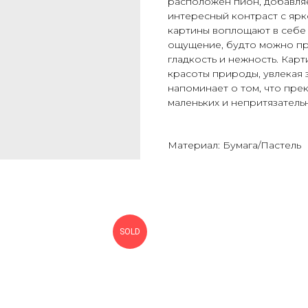
расположен пион, добавляе
интересный контраст с ярко
картины воплощают в себе
ощущение, будто можно про
гладкость и нежность. Кар
красоты природы, увлекая 
напоминает о том, что пре
маленьких и непритязатель
Материал: Бумага/Пастель
SOLD