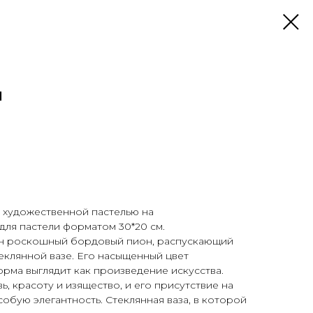
н
. художественной пастелью на
ля пастели форматом 30*20 см.
ен роскошный бордовый пион, распускающий
еклянной вазе. Его насыщенный цвет
форма выглядит как произведение искусства.
, красоту и изящество, и его присутствие на
обую элегантность. Стеклянная ваза, в которой