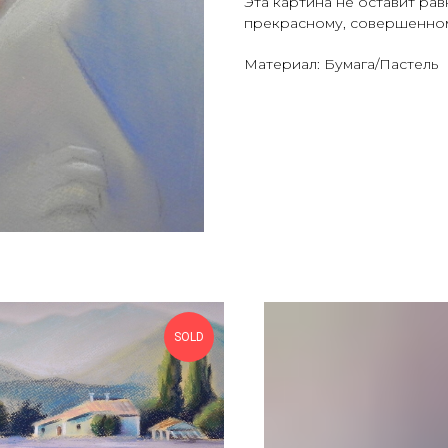
Эта картина не оставит рав
прекрасному, совершенном
Материал: Бумага/Пастель
SOLD