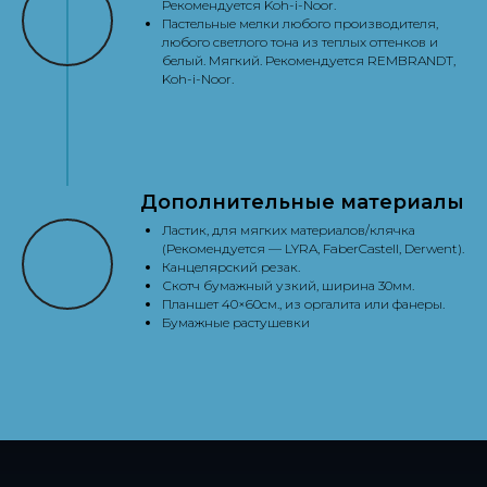
Рекомендуется Koh-i-Noor.
Пастельные мелки любого производителя,
любого светлого тона из теплых оттенков и
белый. Мягкий. Рекомендуется REMBRANDT,
Koh-i-Noor.
Дополнительные материалы
Ластик, для мягких материалов/клячка
(Рекомендуется — LYRA, FaberCastell, Derwent).
Канцелярский резак.
Скотч бумажный узкий, ширина 30мм.
Планшет 40×60см., из оргалита или фанеры.
Бумажные растушевки