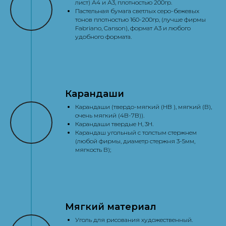
лист) А4 и А3, плотностью 200гр.
Пастельная бумага светлых серо-бежевых
тонов плотностью 160-200гр, (лучше фирмы
Fabriano, Canson), формат А3 и любого
удобного формата.
Карандаши
Карандаши (твердо-мягкий (HB ), мягкий (В),
очень мягкий (4B-7B)).
Карандаши твердые H, 3Н.
Карандаш угольный с толстым стержнем
(любой фирмы, диаметр стержня 3-5мм,
мягкость В);
Мягкий материал
Уголь для рисования художественный.